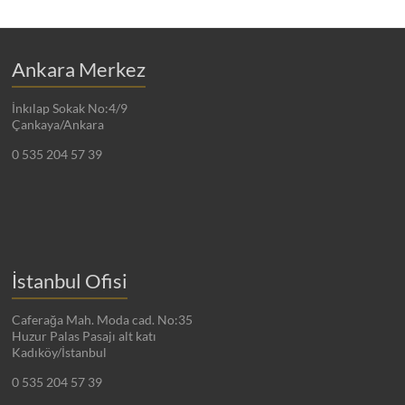
Ankara Merkez
İnkılap Sokak No:4/9
Çankaya/Ankara
0 535 204 57 39
İstanbul Ofisi
Caferağa Mah. Moda cad. No:35
Huzur Palas Pasajı alt katı
Kadıköy/İstanbul
0 535 204 57 39