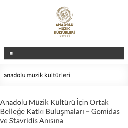
Skip
to
content
Anadolu
Menü
Müzik
Kültürleri
anadolu müzik kültürleri
Derneği
Anadolu Müzik Kültürü İçin Ortak
Belleğe Katkı Buluşmaları – Gomidas
ve Stavridis Anısına