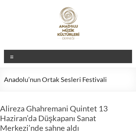
Skip
to
content
Anadolu
Menü
Müzik
Kültürleri
Anadolu’nun Ortak Sesleri Festivali
Derneği
Alireza Ghahremani Quintet 13
Haziran’da Düşkapanı Sanat
Merkezi’nde sahne aldı