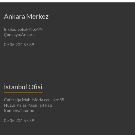
Ankara Merkez
İnkılap Sokak No:4/9
Çankaya/Ankara
0 535 204 57 39
İstanbul Ofisi
Caferağa Mah. Moda cad. No:35
Huzur Palas Pasajı alt katı
Kadıköy/İstanbul
0 535 204 57 39